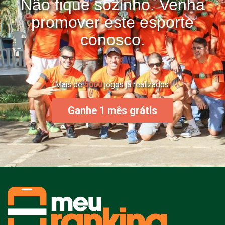
Não fique sozinho. Venha
promover este esporte
conosco.
Mais de
5000
jogos já realizados.
Ganhe 1 mês grátis